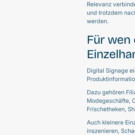
Relevanz verbinde
und trotzdem nac
werden.
Für wen 
Einzelha
Digital Signage e
Produktinformatio
Dazu gehören Fili
Modegeschäfte, Op
Frischetheken, S
Auch kleinere Ein
inszenieren, Scha