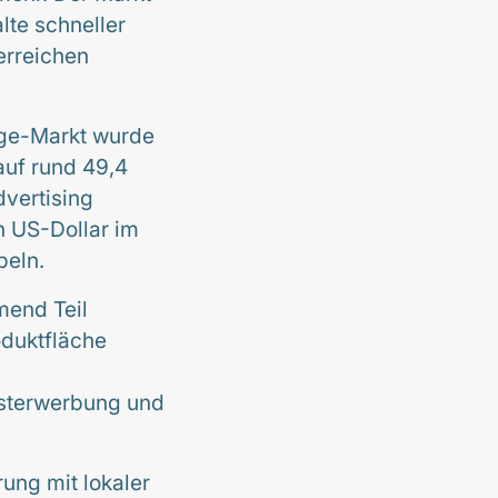
alte schneller
erreichen
age-Markt wurde
auf rund 49,4
dvertising
n US-Dollar im
peln.
mend Teil
oduktfläche
nsterwerbung und
rung mit lokaler