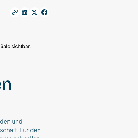
en
rden und
schäft. Für den