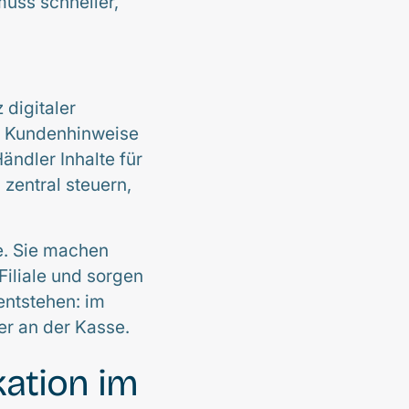
uss schneller,
 digitaler
d Kundenhinweise
ändler Inhalte für
zentral steuern,
te. Sie machen
iliale und sorgen
entstehen: im
er an der Kasse.
ation im