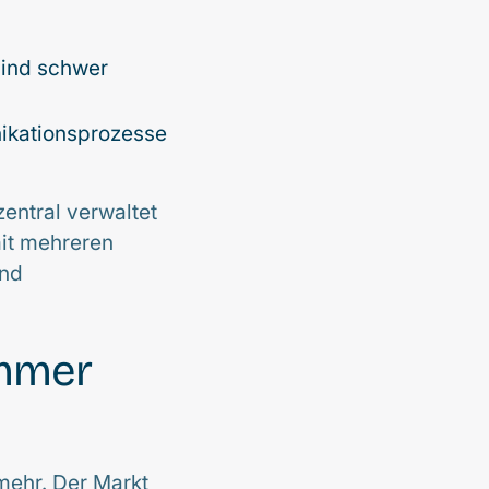
sind schwer
nikationsprozesse
entral verwaltet
mit mehreren
und
immer
 mehr. Der Markt