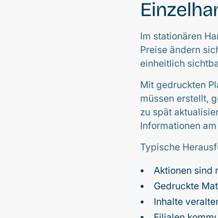
Einzelha
Im stationären Ha
Preise ändern si
einheitlich sichtba
Mit gedruckten Pl
müssen erstellt, g
zu spät aktualisie
Informationen am 
Typische Herausf
Aktionen sind n
Gedruckte Mat
Inhalte veralte
Filialen kommu