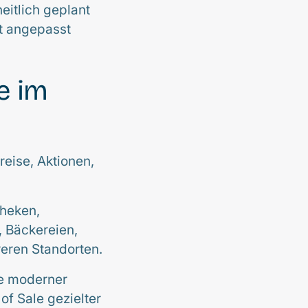
eitlich geplant
t angepasst
e im
reise, Aktionen,
theken,
, Bäckereien,
eren Standorten.
he moderner
of Sale gezielter