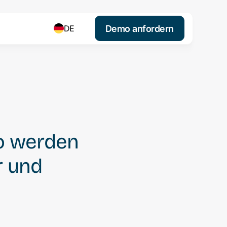
Demo anfordern
DE
So werden
r und